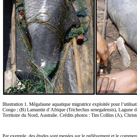
Illustration 1. Mégafaune aquatique migratrice exploitée pour l’utili
Congo ; (B) Lamantin d’Afrique (Trichechus senegalensis), Lagune de 
Territoire du Nord, Australie.
Crédits photos : Tim Collins (A), Chr
Par exemple, des études sont menées sur le prélèvement et le commerce