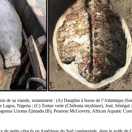
sation de sa viande, notamment : (A) Dauphin à bosse de l’Atlantique (S
Lagos, Nigeria ; (C) Tortue verte (Chélonia mydriase), Joal, Sénégal ;
istogonus Uzoma Ejimadu (B), Pearson McGovern, African Aquatic Cons
 de petits cétacés en Amérique du Sud continentale, dans le golfe de G