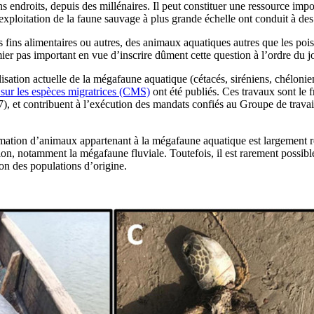
 endroits, depuis des millénaires. Il peut constituer une ressource imp
l’exploitation de la faune sauvage à plus grande échelle ont conduit à de
 des fins alimentaires ou autres, des animaux aquatiques autres que les p
er pas important en vue d’inscrire dûment cette question à l’ordre du jo
isation actuelle de la mégafaune aquatique (cétacés, siréniens, chélonien
 sur les espèces migratrices (CMS)
ont été publiés. Ces travaux sont le 
), et contribuent à l’exécution des mandats confiés au Groupe de travai
mmation d’animaux appartenant à la mégafaune aquatique est largement ré
ion, notamment la mégafaune fluviale. Toutefois, il est rarement possible
ion des populations d’origine.