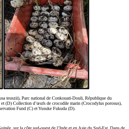
ousa teuszii), Parc national de Conkouati-Douli, République du
 et (D) Collection d’œufs de crocodile marin (Crocodylus porosus),
ervation Fund (C) et Yusuke Fukuda (D).
uinée, sur la côte sud-ouest de l’Inde et en Asie du Sud-Est. Dans de